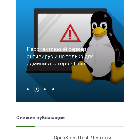
Перспективный сервер:
мы
антивирус и не только для
D
администраторов Linux
б
Свежие публикации
OpenSpeedTest: Честный