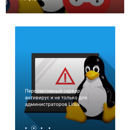
Перспективный сервер:
мы
антивирус и не только для
D
администраторов Linux
б