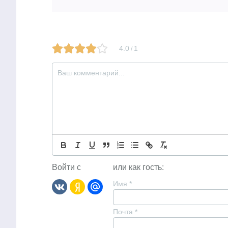
4.0
1
/
Войти с
или как гость:
Имя
*
Почта
*