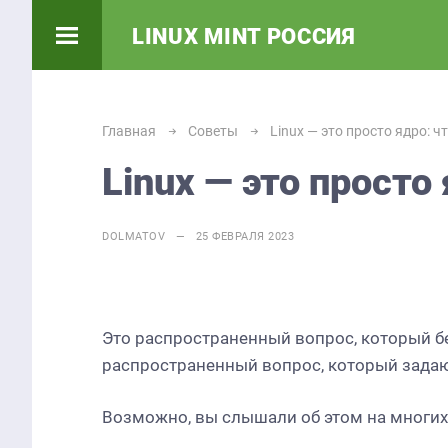
LINUX MINT РОССИЯ
Главная
Советы
Linux — это просто ядро: ч
Linux — это просто 
DOLMATOV — 25 ФЕВРАЛЯ 2023
Deepin 23: Выпускает
функции на базе
Это распространенный вопрос, который бе
искусственного
Проект KD
распространенный вопрос, который задаю
интеллекта
Frameworks
Возможно, вы слышали об этом на многих 