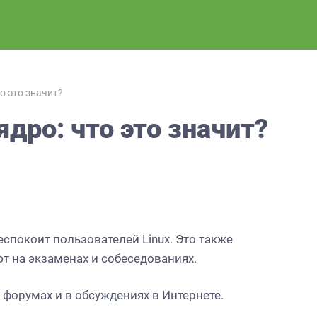
то это значит?
ядро: что это значит?
OpenSpeedTest: Честный
замер скорости интернет
спокоит пользователей Linux.
Это также
E выпустил KDE
без рекламы и лишней
т на экзаменах и собеседованиях.
 6.6
суеты
форумах и в обсуждениях в Интернете.