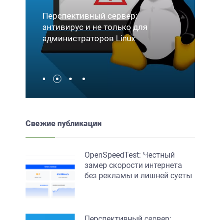
ер:
ко для
Deepin 23: Выпускает функции на
nux
базе искусственного интеллекта
Свежие публикации
OpenSpeedTest: Честный
замер скорости интернета
без рекламы и лишней суеты
Перспективный сервер: